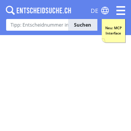
DE
Suchen
Neu: MCP
Interface