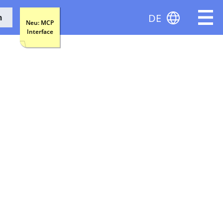
DE
n
Neu: MCP
Interface