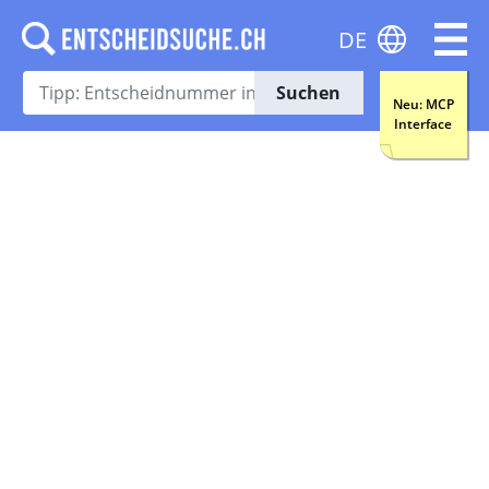
DE
Suchen
Neu: MCP
Interface