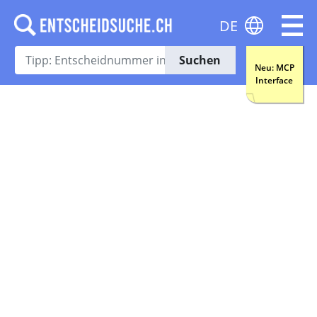
DE
Suchen
Neu: MCP
Interface