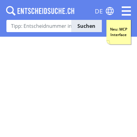
DE
Suchen
Neu: MCP
Interface