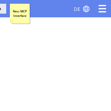
DE
n
Neu: MCP
Interface