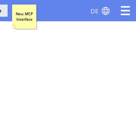
DE
n
Neu: MCP
Interface