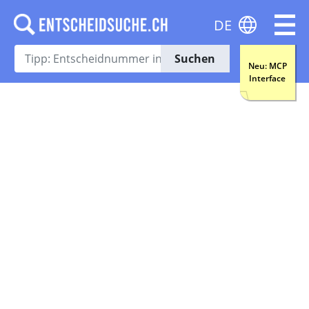
DE
Suchen
Neu: MCP
Interface