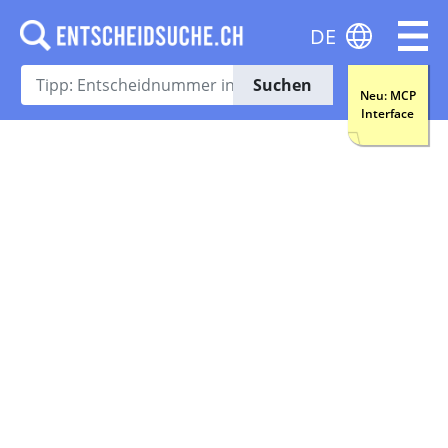
DE
Suchen
Neu: MCP
Interface