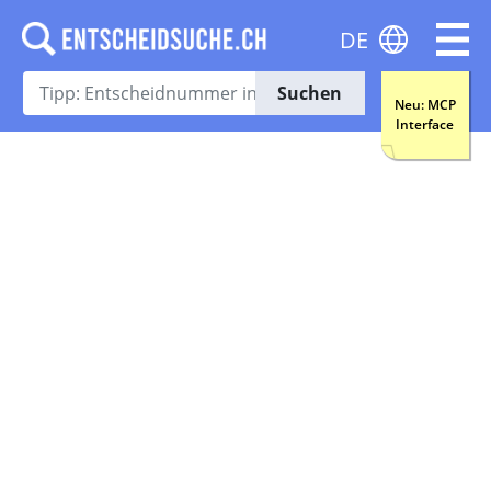
DE
Suchen
Neu: MCP
Interface