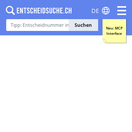
DE
Suchen
Neu: MCP
Interface