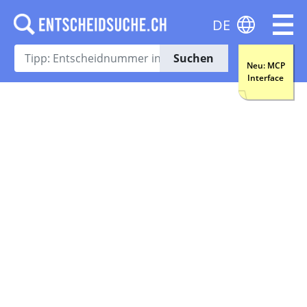
DE
Suchen
Neu: MCP
Interface