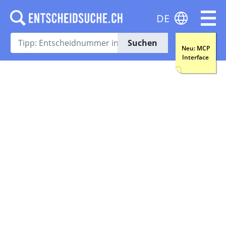
DE
Suchen
Neu: MCP
Interface