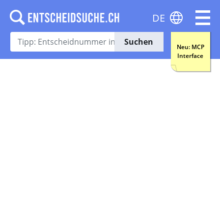
DE
Suchen
Neu: MCP
Interface