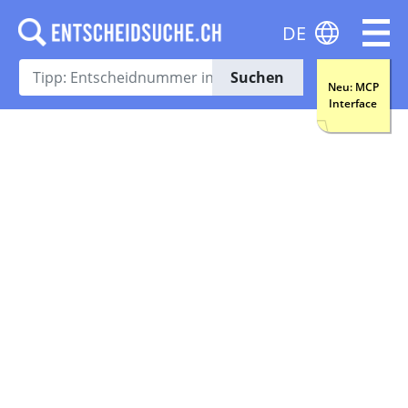
DE
Suchen
Neu: MCP
Interface