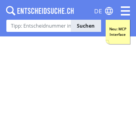
DE
Suchen
Neu: MCP
Interface