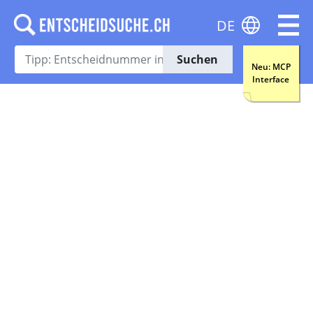
DE
Suchen
Neu: MCP
Interface