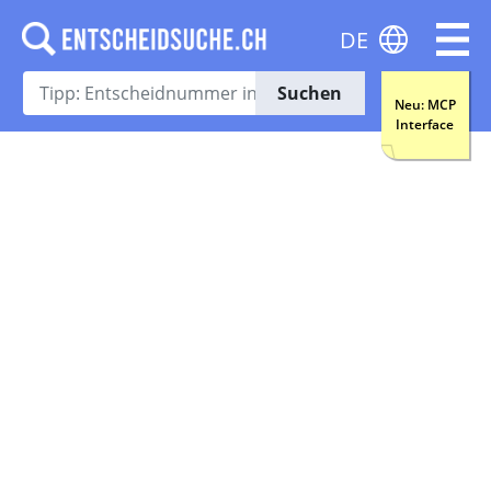
DE
Suchen
Neu: MCP
Interface