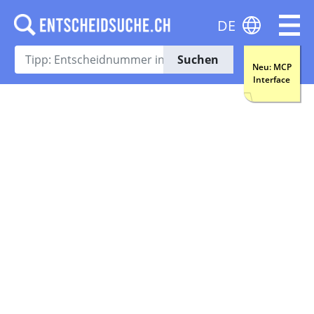
DE
Suchen
Neu: MCP
Interface