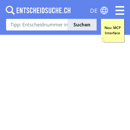
DE
Suchen
Neu: MCP
Interface