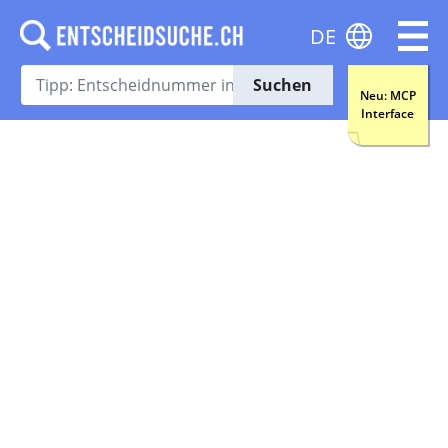
DE
Suchen
Neu: MCP
Interface