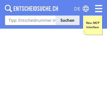
DE
Suchen
Neu: MCP
Interface