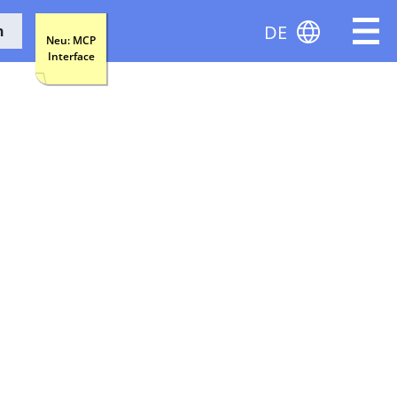
DE
n
Neu: MCP
Interface