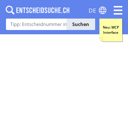
DE
Suchen
Neu: MCP
Interface