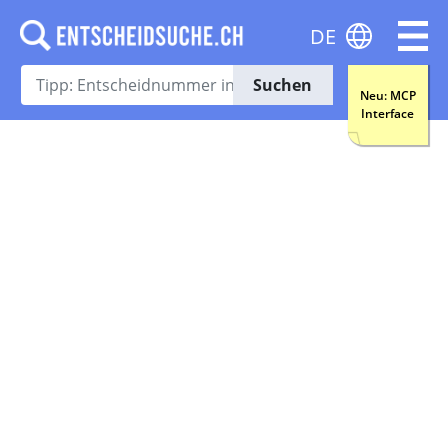
DE
Suchen
Neu: MCP
Interface