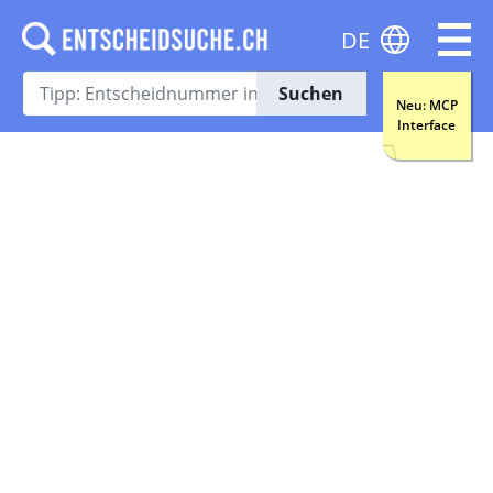
DE
Suchen
Neu: MCP
Interface