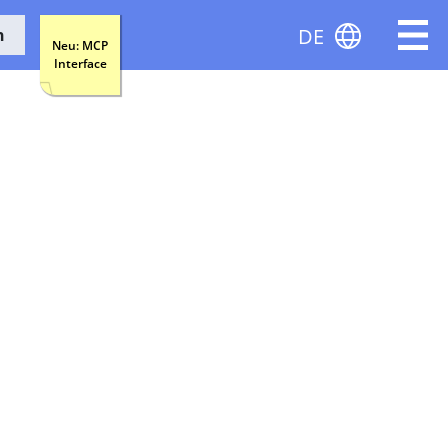
DE
n
Neu: MCP
Interface