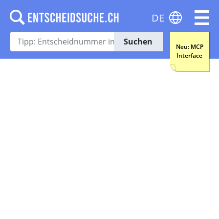
DE
Suchen
Neu: MCP
Interface