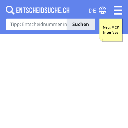
DE
Suchen
Neu: MCP
Interface