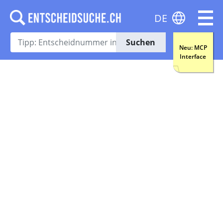
DE
Suchen
Neu: MCP
Interface