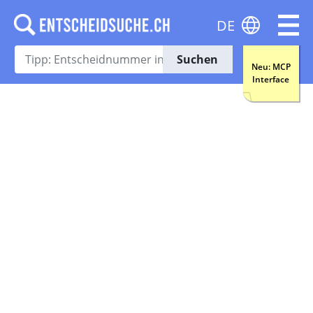
DE
Suchen
Neu: MCP
Interface