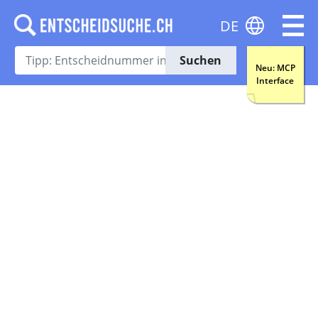
DE
Suchen
Neu: MCP
Interface