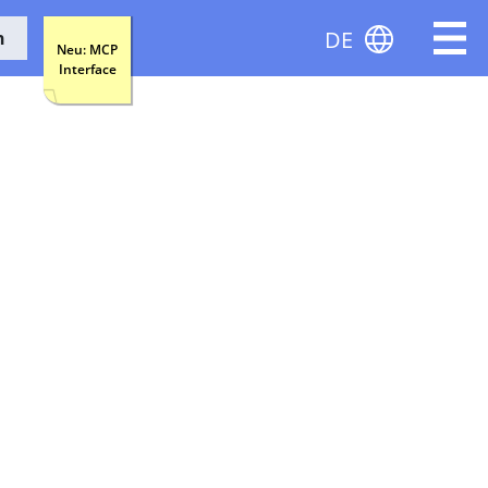
DE
n
Neu: MCP
Interface