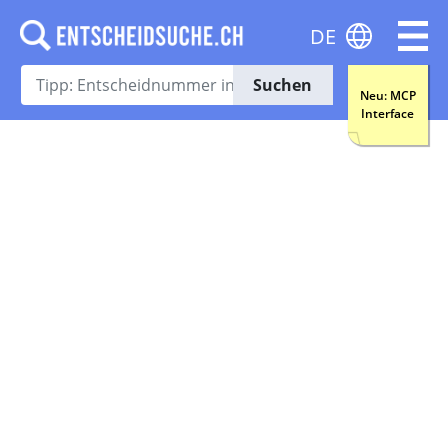
DE
Suchen
Neu: MCP
Interface