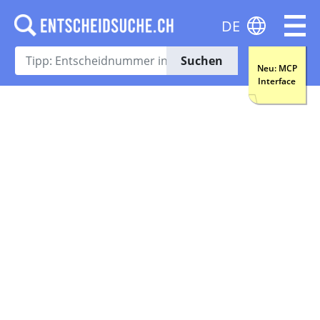
DE
Suchen
Neu: MCP
Interface