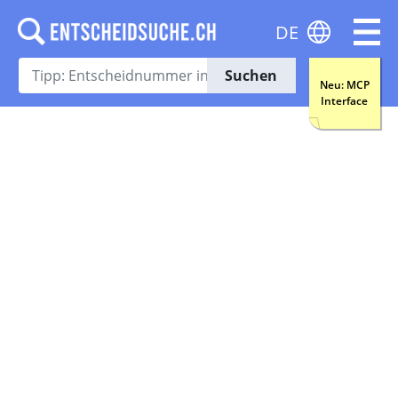
DE
Suchen
Neu: MCP
Interface