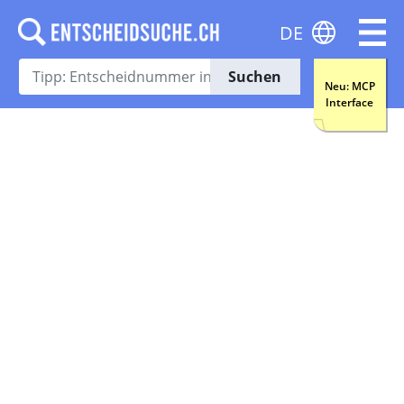
DE
Suchen
Neu: MCP
Interface