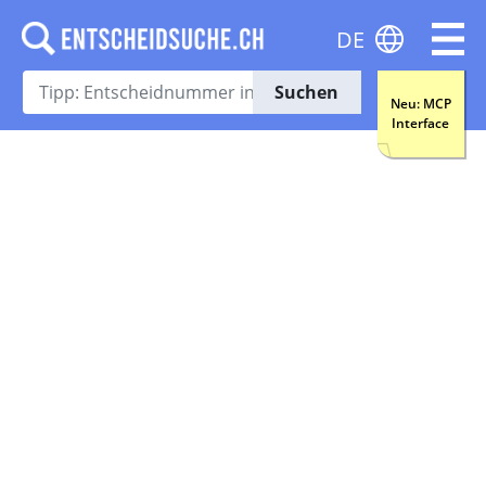
DE
Suchen
Neu: MCP
Interface