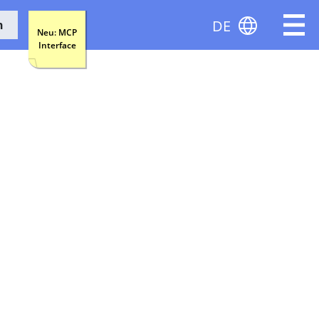
DE
n
Neu: MCP
Interface