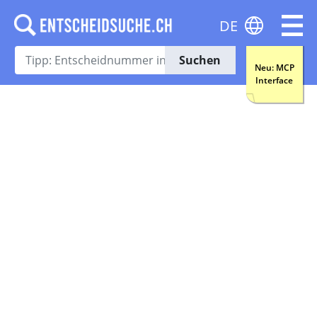
DE
Suchen
Neu: MCP
Interface