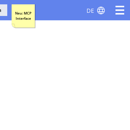
DE
n
Neu: MCP
Interface