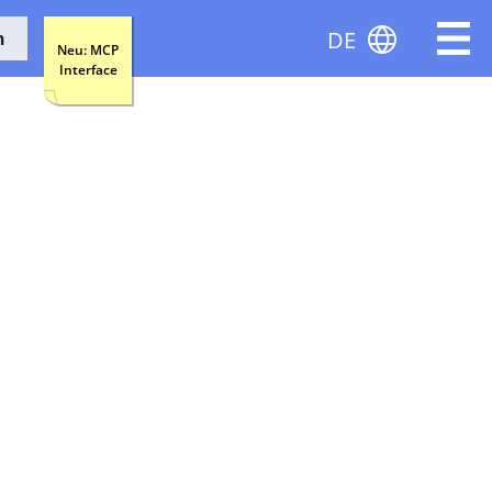
DE
n
Neu: MCP
Interface