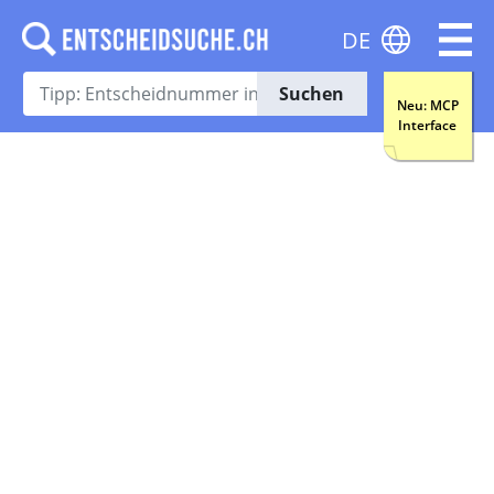
DE
Suchen
Neu: MCP
Interface