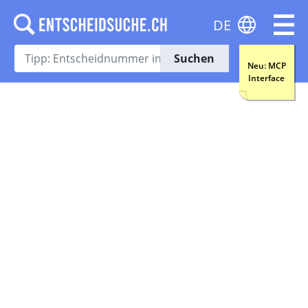
DE
Suchen
Neu: MCP
Interface