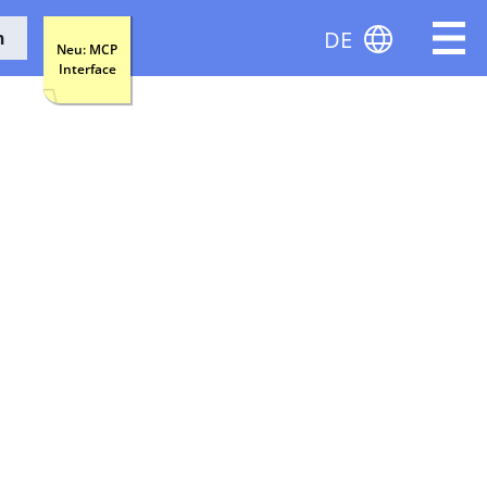
DE
n
Neu: MCP
Interface