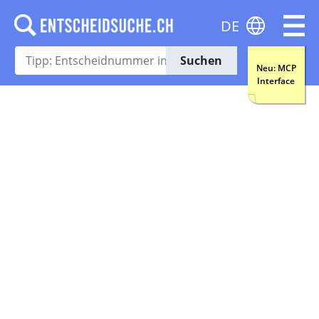
DE
Suchen
Neu: MCP
Interface