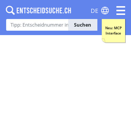
DE
Suchen
Neu: MCP
Interface