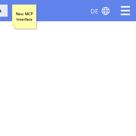
DE
n
Neu: MCP
Interface