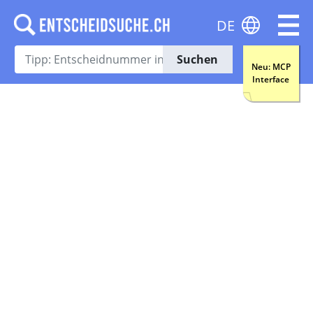
DE
Suchen
Neu: MCP
Interface