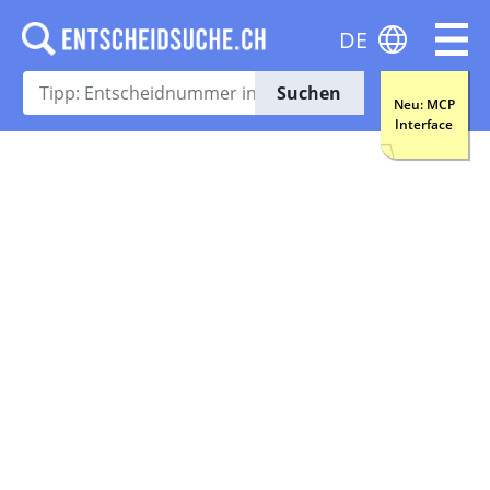
DE
Suchen
Neu: MCP
Interface